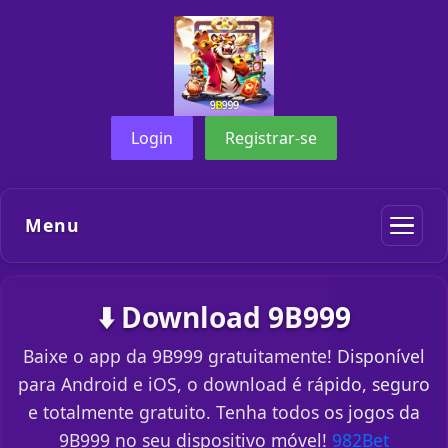
Login
Registrar-se
Menu
⬇️ Download 9B999
Baixe o app da 9B999 gratuitamente! Disponível
para Android e iOS, o download é rápido, seguro
e totalmente gratuito. Tenha todos os jogos da
9B999 no seu dispositivo móvel!
982Bet