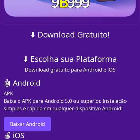
⬇️ Download Gratuito!
⬇️ Escolha sua Plataforma
Download gratuito para Android e iOS
🤖 Android
APK
Baixe o APK para Android 5.0 ou superior. Instalação
simples e rápida em qualquer dispositivo Android!
Baixar Android
🍎 iOS