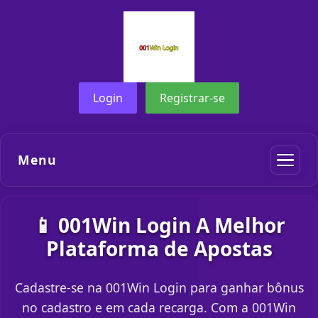
Login
Registrar-se
Menu
📱 001Win Login A Melhor
Plataforma de Apostas
Cadastre-se na 001Win Login para ganhar bônus
no cadastro e em cada recarga. Com a 001Win