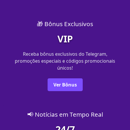
🎁 Bônus Exclusivos
VIP
Receba bônus exclusivos do Telegram,
promoções especiais e códigos promocionais
únicos!
Ver Bônus
📢 Notícias em Tempo Real
24/7