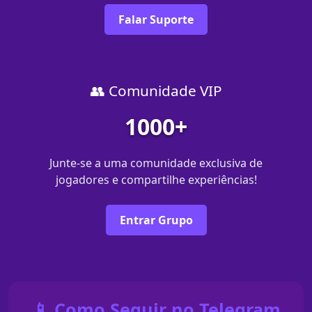
Falar Suporte
👥 Comunidade VIP
1000+
Junte-se a uma comunidade exclusiva de
jogadores e compartilhe experiências!
Entrar Grupo
📱 Como Seguir no Telegram