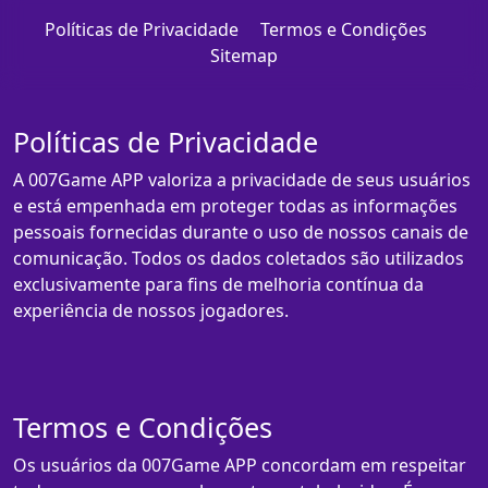
Políticas de Privacidade
Termos e Condições
Sitemap
Políticas de Privacidade
A 007Game APP valoriza a privacidade de seus usuários
e está empenhada em proteger todas as informações
pessoais fornecidas durante o uso de nossos canais de
comunicação. Todos os dados coletados são utilizados
exclusivamente para fins de melhoria contínua da
experiência de nossos jogadores.
Termos e Condições
Os usuários da 007Game APP concordam em respeitar