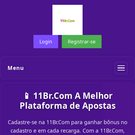
Login
Registrar-se
Menu
📱 11Br.Com A Melhor
Plataforma de Apostas
Cadastre-se na 11Br.Com para ganhar bônus no
cadastro e em cada recarga. Com a 11Br.Com,