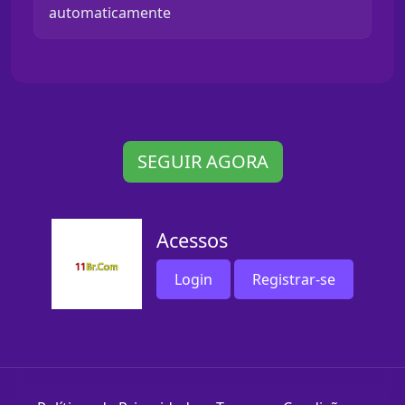
automaticamente
SEGUIR AGORA
Acessos
Login
Registrar-se