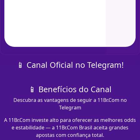
📱 Canal Oficial no Telegram!
📱 Benefícios do Canal
Descubra as vantagens de seguir a 11Br.Com no
Telegram
A 11Br.Com investe alto para oferecer as melhores odds
e estabilidade — a 11Br.Com Brasil aceita grandes
apostas com confiança total.