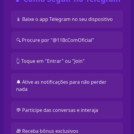
📱 Baixe o app Telegram no seu dispositivo
🔍 Procure por "@11Br.ComOficial"
👆 Toque em "Entrar" ou "Join"
🔔 Ative as notificações para não perder
nada
💬 Participe das conversas e interaja
🎁 Receba bônus exclusivos