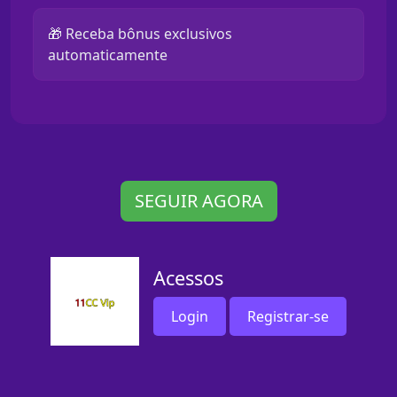
🎁 Receba bônus exclusivos
automaticamente
SEGUIR AGORA
Acessos
Login
Registrar-se