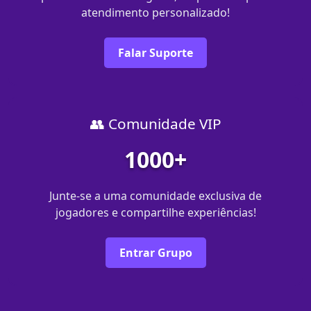
atendimento personalizado!
Falar Suporte
👥 Comunidade VIP
1000+
Junte-se a uma comunidade exclusiva de
jogadores e compartilhe experiências!
Entrar Grupo