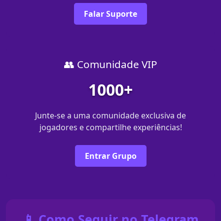
Falar Suporte
👥 Comunidade VIP
1000+
Junte-se a uma comunidade exclusiva de
jogadores e compartilhe experiências!
Entrar Grupo
📱 Como Seguir no Telegram