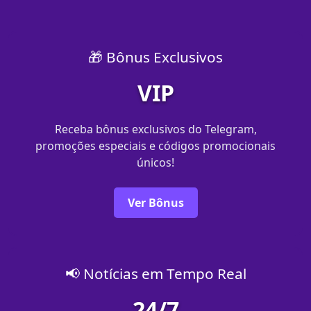
🎁 Bônus Exclusivos
VIP
Receba bônus exclusivos do Telegram,
promoções especiais e códigos promocionais
únicos!
Ver Bônus
📢 Notícias em Tempo Real
24/7