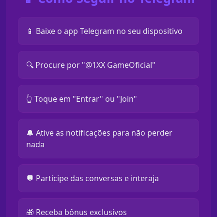
📱 Baixe o app Telegram no seu dispositivo
🔍 Procure por "@1XX GameOficial"
👆 Toque em "Entrar" ou "Join"
🔔 Ative as notificações para não perder
nada
💬 Participe das conversas e interaja
🎁 Receba bônus exclusivos