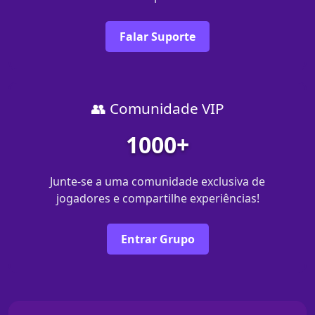
Falar Suporte
👥 Comunidade VIP
1000+
Junte-se a uma comunidade exclusiva de
jogadores e compartilhe experiências!
Entrar Grupo