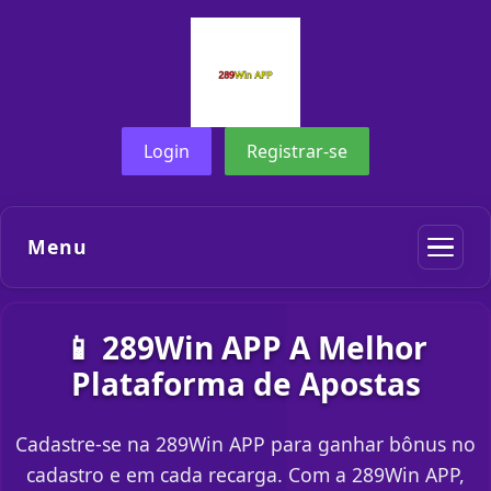
Login
Registrar-se
Menu
📱 289Win APP A Melhor
Plataforma de Apostas
Cadastre-se na 289Win APP para ganhar bônus no
cadastro e em cada recarga. Com a 289Win APP,