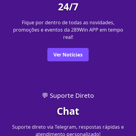
24/7
Fique por dentro de todas as novidades,
promoções e eventos da 289Win APP em tempo
real!
Ver Notícias
💬 Suporte Direto
Chat
Suporte direto via Telegram, respostas rápidas e
atendimento personalizado!