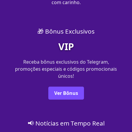
com carinho.
🎁 Bônus Exclusivos
VIP
Receba bônus exclusivos do Telegram,
promoções especiais e códigos promocionais
únicos!
Ver Bônus
📢 Notícias em Tempo Real