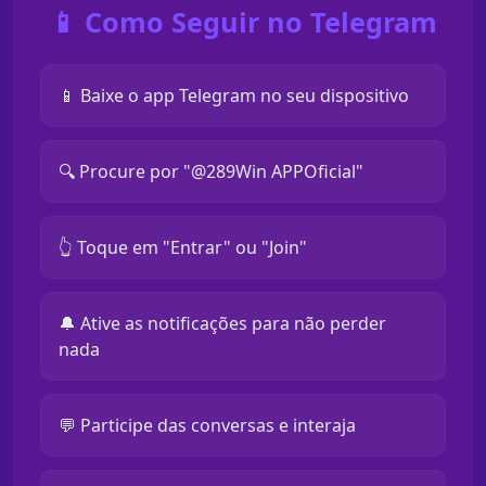
📱 Como Seguir no Telegram
📱 Baixe o app Telegram no seu dispositivo
🔍 Procure por "@289Win APPOficial"
👆 Toque em "Entrar" ou "Join"
🔔 Ative as notificações para não perder
nada
💬 Participe das conversas e interaja