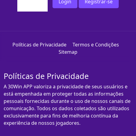
Login
Registrar-se
Políticas de Privacidade
Termos e Condições
Sitemap
Políticas de Privacidade
A 30Win APP valoriza a privacidade de seus usuários e
está empenhada em proteger todas as informações
pessoais fornecidas durante o uso de nossos canais de
comunicação. Todos os dados coletados são utilizados
exclusivamente para fins de melhoria contínua da
experiência de nossos jogadores.