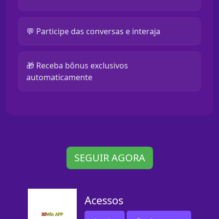
💬 Participe das conversas e interaja
🎁 Receba bônus exclusivos
automaticamente
SEGUIR AGORA
Acessos