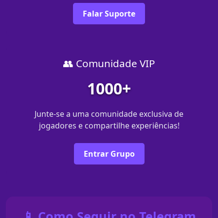
Falar Suporte
👥 Comunidade VIP
1000+
Junte-se a uma comunidade exclusiva de
jogadores e compartilhe experiências!
Entrar Grupo
📱 Como Seguir no Telegram