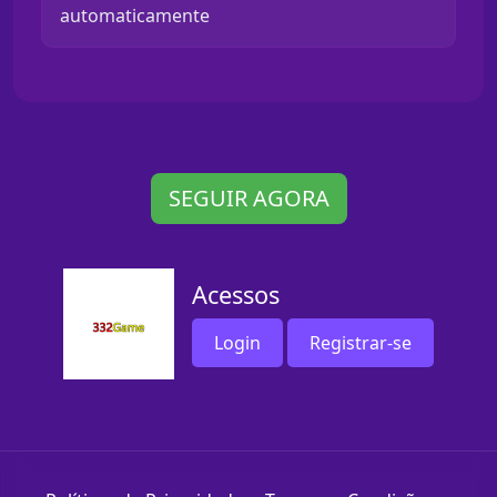
automaticamente
SEGUIR AGORA
Acessos
Login
Registrar-se