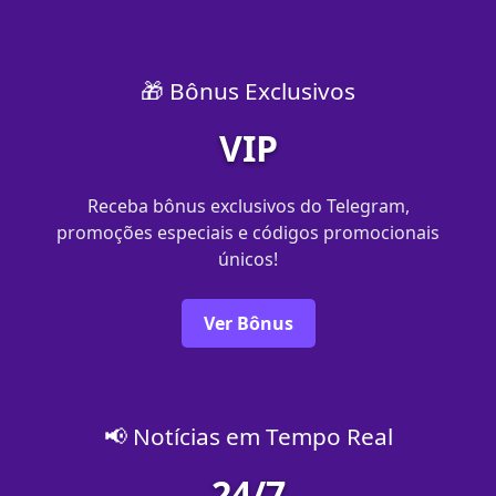
🎁 Bônus Exclusivos
VIP
Receba bônus exclusivos do Telegram,
promoções especiais e códigos promocionais
únicos!
Ver Bônus
📢 Notícias em Tempo Real
24/7