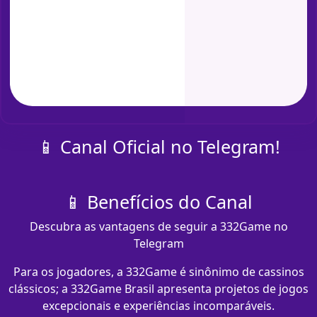
📱 Canal Oficial no Telegram!
📱 Benefícios do Canal
Descubra as vantagens de seguir a 332Game no
Telegram
Para os jogadores, a 332Game é sinônimo de cassinos
clássicos; a 332Game Brasil apresenta projetos de jogos
excepcionais e experiências incomparáveis.