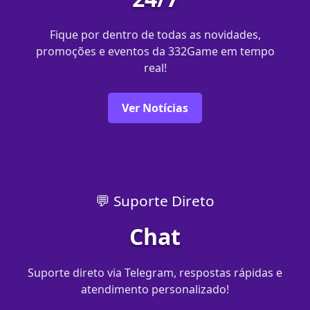
Fique por dentro de todas as novidades,
promoções e eventos da 332Game em tempo
real!
Ver Notícias
💬 Suporte Direto
Chat
Suporte direto via Telegram, respostas rápidas e
atendimento personalizado!