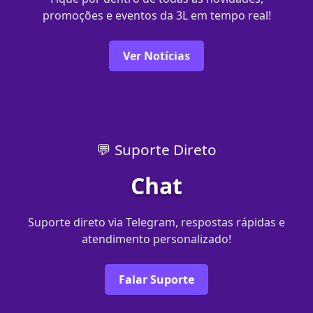
promoções e eventos da 3L em tempo real!
Ver Notícias
💬 Suporte Direto
Chat
Suporte direto via Telegram, respostas rápidas e
atendimento personalizado!
Falar Suporte