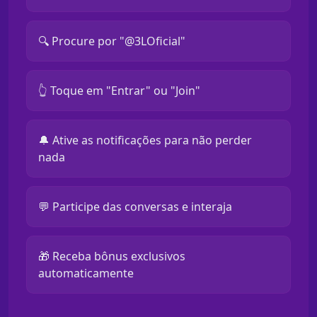
🔍 Procure por "@3LOficial"
👆 Toque em "Entrar" ou "Join"
🔔 Ative as notificações para não perder
nada
💬 Participe das conversas e interaja
🎁 Receba bônus exclusivos
automaticamente