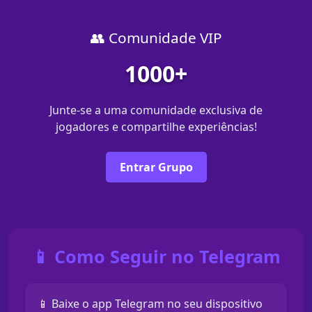
👥 Comunidade VIP
1000+
Junte-se a uma comunidade exclusiva de
jogadores e compartilhe experiências!
Entrar Grupo
📱 Como Seguir no Telegram
📱 Baixe o app Telegram no seu dispositivo