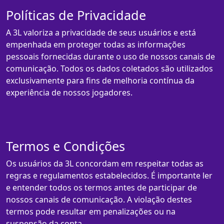
Políticas de Privacidade
A 3L valoriza a privacidade de seus usuários e está
empenhada em proteger todas as informações
pessoais fornecidas durante o uso de nossos canais de
comunicação. Todos os dados coletados são utilizados
exclusivamente para fins de melhoria contínua da
experiência de nossos jogadores.
Termos e Condições
Os usuários da 3L concordam em respeitar todas as
regras e regulamentos estabelecidos. É importante ler
e entender todos os termos antes de participar de
nossos canais de comunicação. A violação destes
termos pode resultar em penalizações ou na
suspensão da conta.