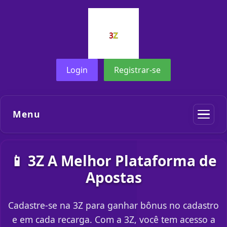
Login
Registrar-se
Menu
📱 3Z A Melhor Plataforma de
Apostas
Cadastre-se na 3Z para ganhar bônus no cadastro
e em cada recarga. Com a 3Z, você tem acesso a