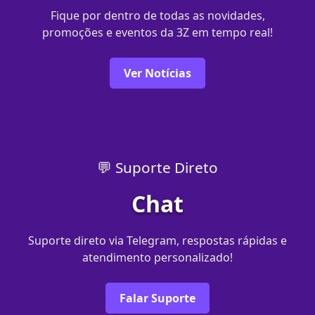
Fique por dentro de todas as novidades,
promoções e eventos da 3Z em tempo real!
Ver Notícias
💬 Suporte Direto
Chat
Suporte direto via Telegram, respostas rápidas e
atendimento personalizado!
Falar Suporte