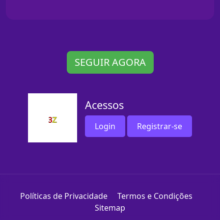
SEGUIR AGORA
Acessos
Login
Registrar-se
Políticas de Privacidade
Termos e Condições
Sitemap