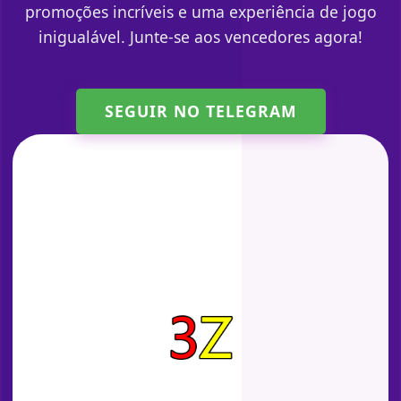
promoções incríveis e uma experiência de jogo
inigualável. Junte-se aos vencedores agora!
SEGUIR NO TELEGRAM