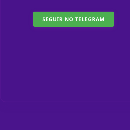
SEGUIR NO TELEGRAM