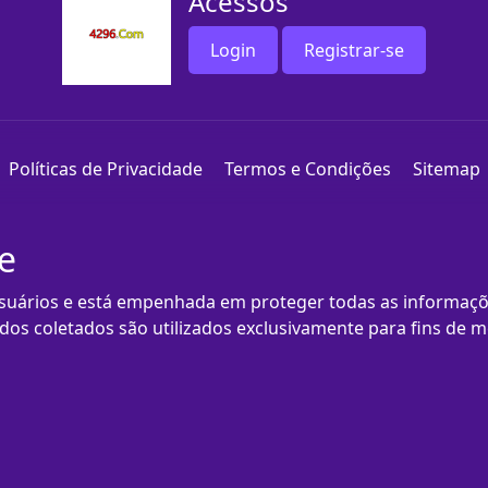
Acessos
Login
Registrar-se
Políticas de Privacidade
Termos e Condições
Sitemap
de
usuários e está empenhada em proteger todas as informaçõ
os coletados são utilizados exclusivamente para fins de m