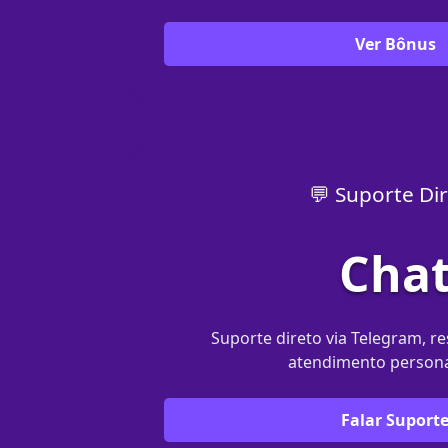
Ver Bônus
💬 Suporte Di
Cha
Suporte direto via Telegram, r
atendimento persona
Falar Suport