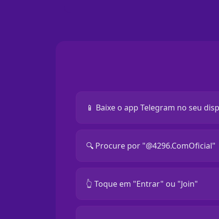
📱 Baixe o app Telegram no seu disp
🔍 Procure por "@4296.ComOficial"
👆 Toque em "Entrar" ou "Join"