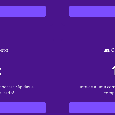
reto
👥 
t
espostas rápidas e
Junte-se a uma com
lizado!
compa
e