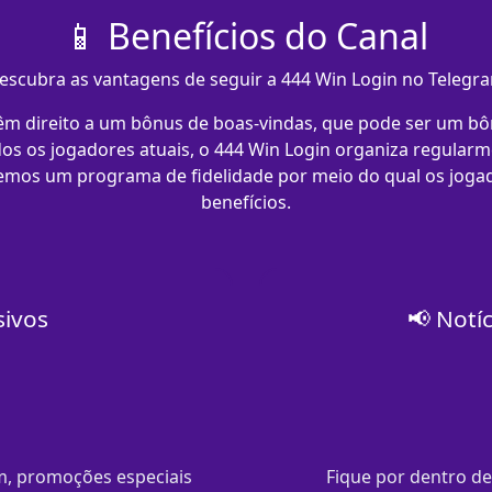
📱 Benefícios do Canal
escubra as vantagens de seguir a 444 Win Login no Telegr
têm direito a um bônus de boas-vindas, que pode ser um bô
dos os jogadores atuais, o 444 Win Login organiza regul
temos um programa de fidelidade por meio do qual os joga
benefícios.
sivos
📢 Notí
m, promoções especiais
Fique por dentro d