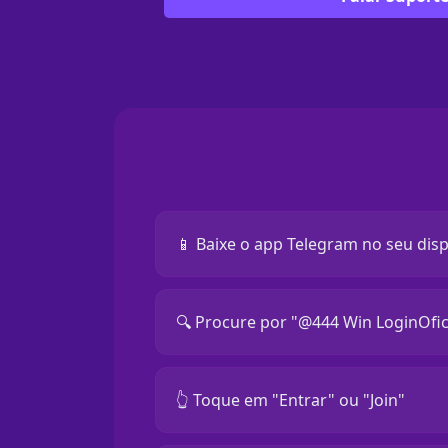
📱 Baixe o app Telegram no seu disp
🔍 Procure por "@444 Win LoginOfic
👆 Toque em "Entrar" ou "Join"