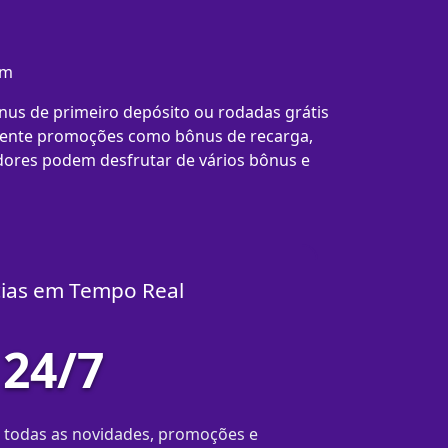
am
nus de primeiro depósito ou rodadas grátis
armente promoções como bônus de recarga,
dores podem desfrutar de vários bônus e
cias em Tempo Real
24/7
e todas as novidades, promoções e