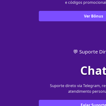
e códigos promocionai
Ver Bônus
💬 Suporte Di
Cha
Suporte direto via Telegram, r
atendimento persona
Falar Suport