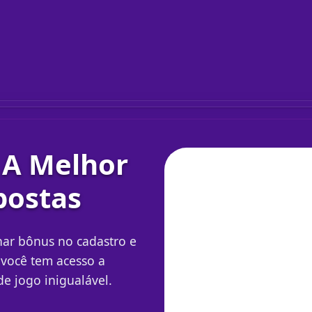
 A Melhor
postas
har bônus no cadastro e
 você tem acesso a
e jogo inigualável.