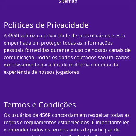
Sitemap
Políticas de Privacidade
A 456R valoriza a privacidade de seus usuários e está
empenhada em proteger todas as informações
pessoais fornecidas durante o uso de nossos canais de
comunicação. Todos os dados coletados são utilizados
exclusivamente para fins de melhoria contínua da
experiência de nossos jogadores.
Termos e Condições
Os usuários da 456R concordam em respeitar todas as
regras e regulamentos estabelecidos. É importante ler
e entender todos os termos antes de participar de