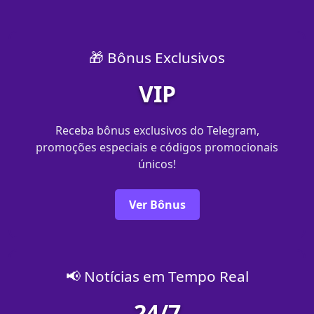
🎁 Bônus Exclusivos
VIP
Receba bônus exclusivos do Telegram,
promoções especiais e códigos promocionais
únicos!
Ver Bônus
📢 Notícias em Tempo Real
24/7