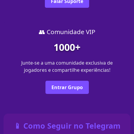
Falar Suporte
👥 Comunidade VIP
1000+
Junte-se a uma comunidade exclusiva de
jogadores e compartilhe experiências!
Entrar Grupo
📱 Como Seguir no Telegram