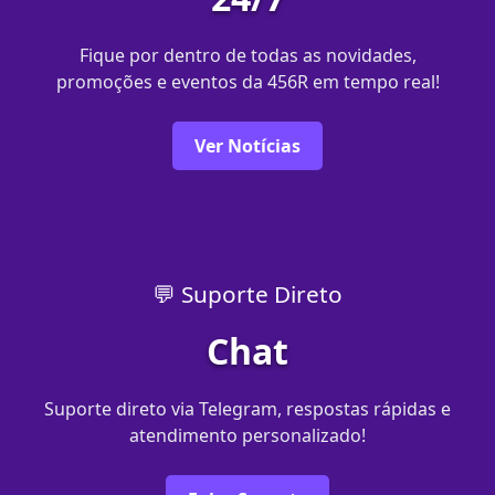
Fique por dentro de todas as novidades,
promoções e eventos da 456R em tempo real!
Ver Notícias
💬 Suporte Direto
Chat
Suporte direto via Telegram, respostas rápidas e
atendimento personalizado!