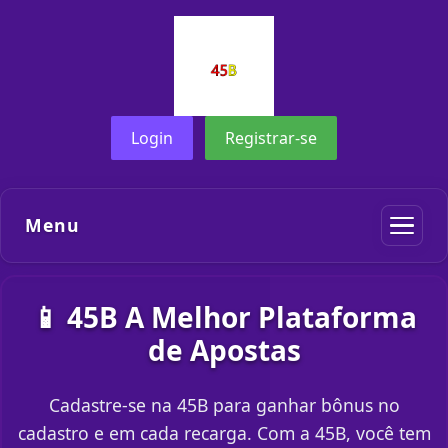
Login
Registrar-se
Menu
📱 45B A Melhor Plataforma
de Apostas
Cadastre-se na 45B para ganhar bônus no
cadastro e em cada recarga. Com a 45B, você tem