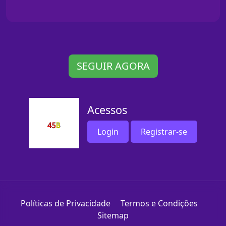
SEGUIR AGORA
Acessos
Login
Registrar-se
Políticas de Privacidade
Termos e Condições
Sitemap