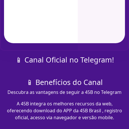
📱 Canal Oficial no Telegram!
📱 Benefícios do Canal
Descubra as vantagens de seguir a 45B no Telegram
A 45B integra os melhores recursos da web,
oferecendo download do APP da 45B Brasil , registro
oficial, acesso via navegador e versão mobile.