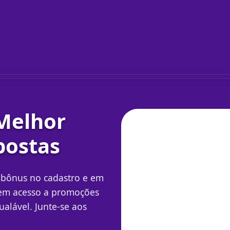
Melhor
postas
 bônus no cadastro e em
tem acesso a promoções
ualável. Junte-se aos