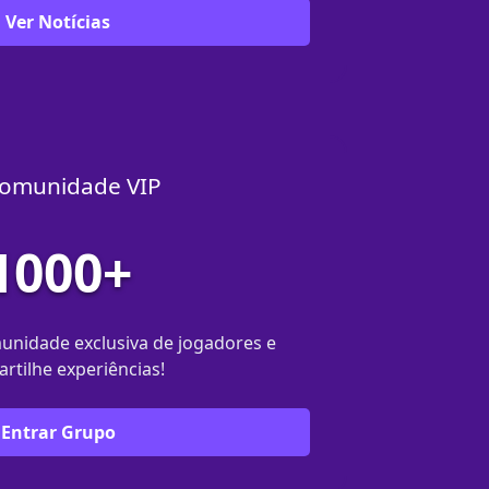
Ver Notícias
Comunidade VIP
1000+
unidade exclusiva de jogadores e
rtilhe experiências!
Entrar Grupo