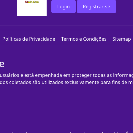
Login
Registrar-se
Políticas de Privacidade
Termos e Condições
Sitemap
de
s usuários e está empenhada em proteger todas as informaç
os coletados são utilizados exclusivamente para fins de m