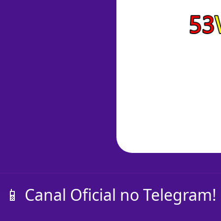
📱 Canal Oficial no Telegram!