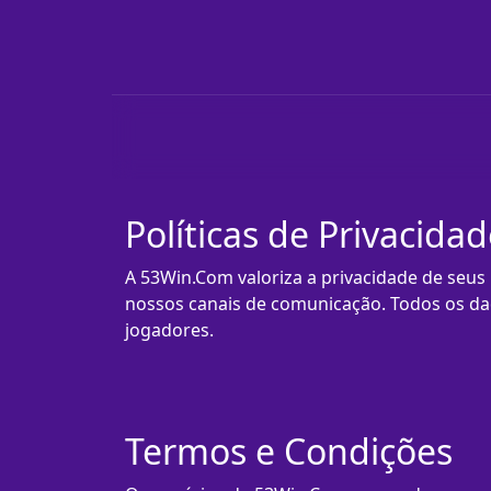
Políticas de Privacida
A 53Win.Com valoriza a privacidade de seu
nossos canais de comunicação. Todos os dad
jogadores.
Termos e Condições