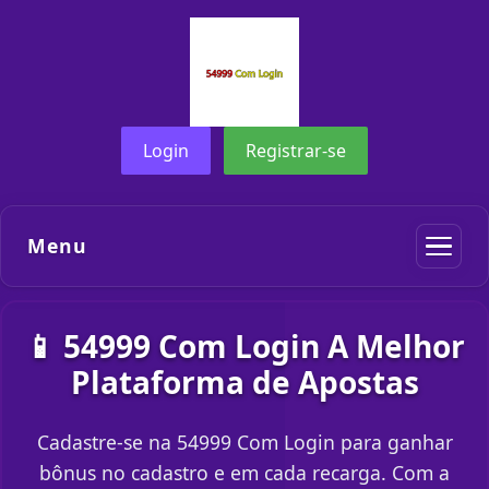
Login
Registrar-se
Menu
📱 54999 Com Login A Melhor
Plataforma de Apostas
Cadastre-se na 54999 Com Login para ganhar
bônus no cadastro e em cada recarga. Com a