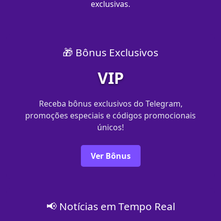
exclusivas.
🎁 Bônus Exclusivos
VIP
Receba bônus exclusivos do Telegram,
promoções especiais e códigos promocionais
únicos!
Ver Bônus
📢 Notícias em Tempo Real