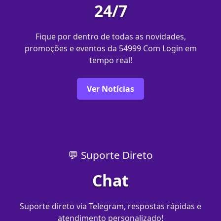
24/7
Fique por dentro de todas as novidades,
promoções e eventos da 54999 Com Login em
tempo real!
Ver Notícias
💬 Suporte Direto
Chat
Suporte direto via Telegram, respostas rápidas e
atendimento personalizado!