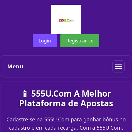
Login
Registrar-se
Menu
📱 555U.Com A Melhor
Plataforma de Apostas
Cadastre-se na 555U.Com para ganhar bônus no
cadastro e em cada recarga. Com a 555U.Com,