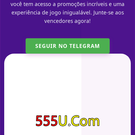
você tem acesso a promoções incríveis e uma
experiência de jogo inigualável. Junte-se aos
vencedores agora!
SEGUIR NO TELEGRAM