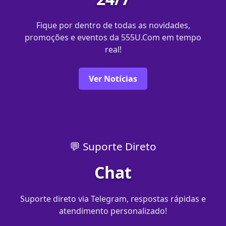
Fique por dentro de todas as novidades,
promoções e eventos da 555U.Com em tempo
real!
Ver Notícias
💬 Suporte Direto
Chat
Suporte direto via Telegram, respostas rápidas e
atendimento personalizado!