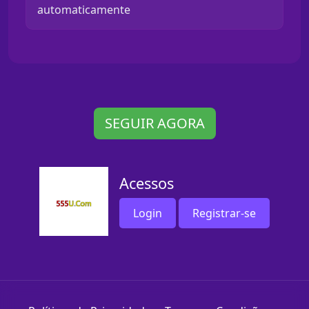
automaticamente
SEGUIR AGORA
Acessos
Login
Registrar-se