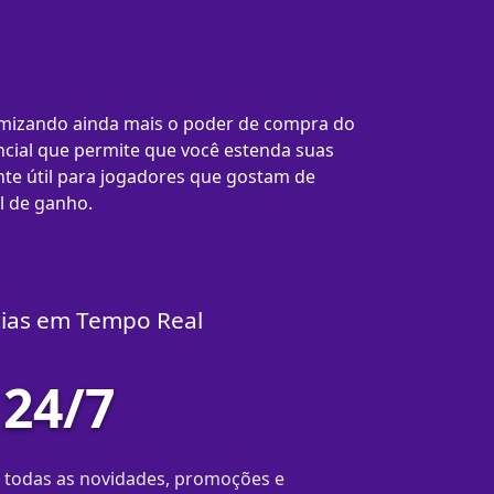
ximizando ainda mais o poder de compra do
ncial que permite que você estenda suas
nte útil para jogadores que gostam de
l de ganho.
cias em Tempo Real
24/7
e todas as novidades, promoções e