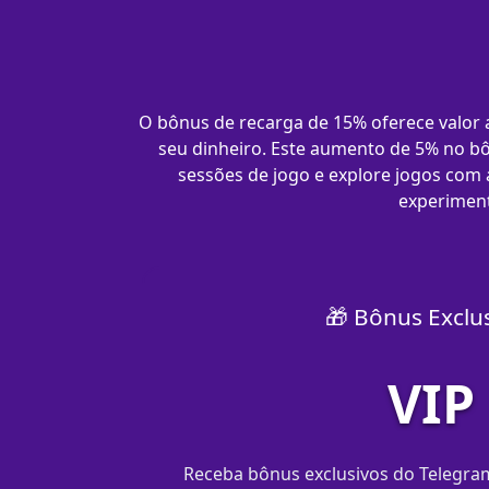
O bônus de recarga de 15% oferece valor 
seu dinheiro. Este aumento de 5% no bô
sessões de jogo e explore jogos com 
experiment
🎁 Bônus Exclu
VIP
Receba bônus exclusivos do Telegra