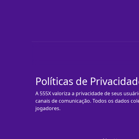
Políticas de Privacida
A 555X valoriza a privacidade de seus usuá
canais de comunicação. Todos os dados cole
jogadores.