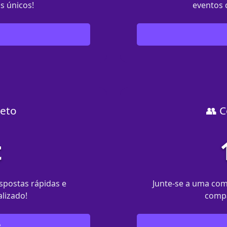
s únicos!
eventos 
reto
👥 
t
espostas rápidas e
Junte-se a uma com
lizado!
compa
e