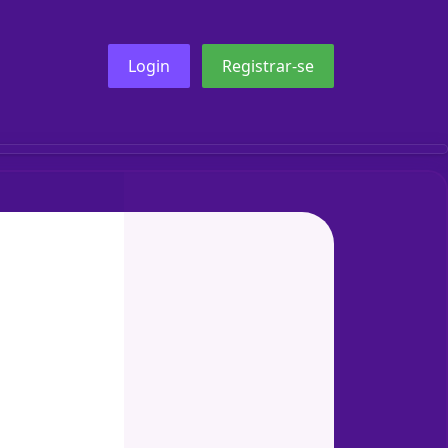
Login
Registrar-se