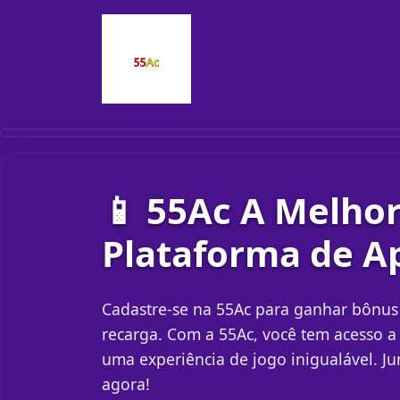
📱 55Ac A Melho
Plataforma de A
Cadastre-se na 55Ac para ganhar bônus
recarga. Com a 55Ac, você tem acesso a
uma experiência de jogo inigualável. J
agora!