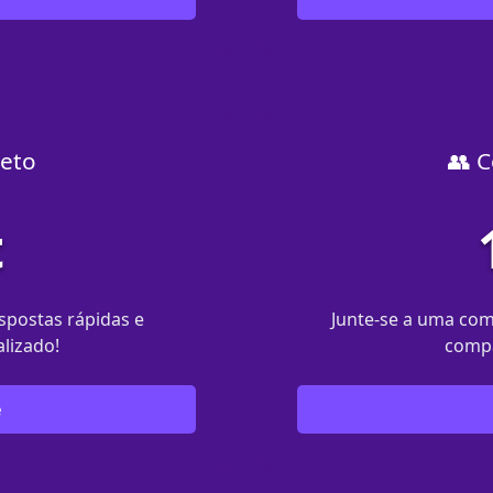
reto
👥 
t
espostas rápidas e
Junte-se a uma com
lizado!
compa
e