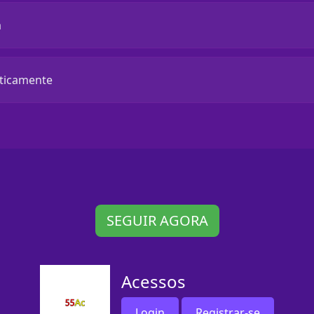
a
aticamente
SEGUIR AGORA
Acessos
Login
Registrar-se