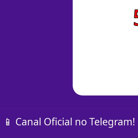
📱 Canal Oficial no Telegram!