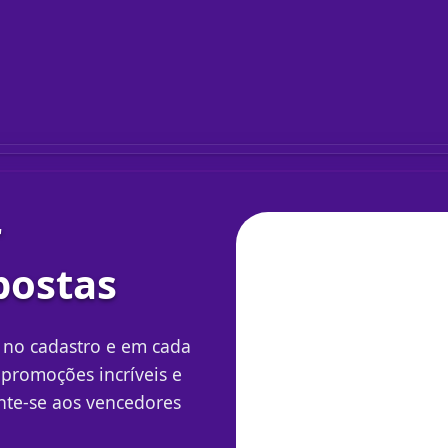
r
postas
 no cadastro e em cada
 promoções incríveis e
unte-se aos vencedores