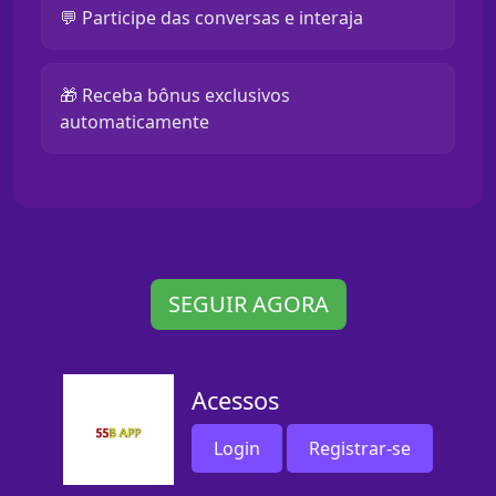
💬 Participe das conversas e interaja
🎁 Receba bônus exclusivos
automaticamente
SEGUIR AGORA
Acessos
Login
Registrar-se