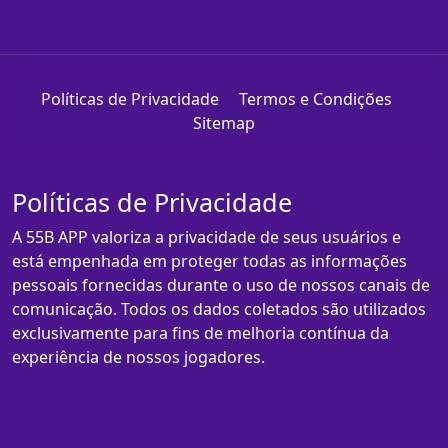
Políticas de Privacidade
Termos e Condições
Sitemap
Políticas de Privacidade
A 55B APP valoriza a privacidade de seus usuários e
está empenhada em proteger todas as informações
pessoais fornecidas durante o uso de nossos canais de
comunicação. Todos os dados coletados são utilizados
exclusivamente para fins de melhoria contínua da
experiência de nossos jogadores.