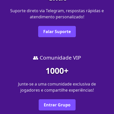
Suporte direto via Telegram, respostas rápidas e
atendimento personalizado!
Falar Suporte
👥 Comunidade VIP
1000+
Junte-se a uma comunidade exclusiva de
jogadores e compartilhe experiências!
Entrar Grupo