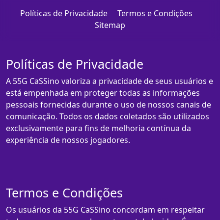
Políticas de Privacidade
Termos e Condições
Sitemap
Políticas de Privacidade
A 55G CaSSino valoriza a privacidade de seus usuários e
está empenhada em proteger todas as informações
pessoais fornecidas durante o uso de nossos canais de
comunicação. Todos os dados coletados são utilizados
exclusivamente para fins de melhoria contínua da
experiência de nossos jogadores.
Termos e Condições
Os usuários da 55G CaSSino concordam em respeitar