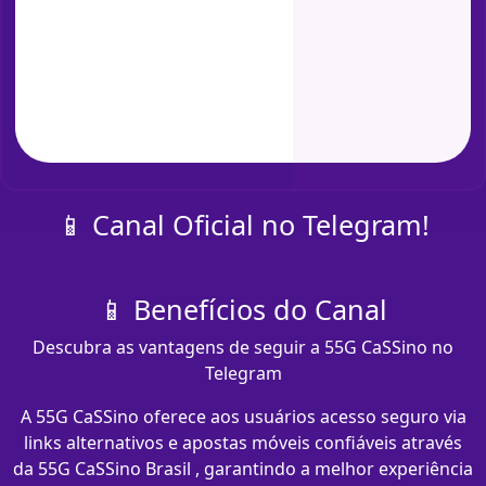
📱 Canal Oficial no Telegram!
📱 Benefícios do Canal
Descubra as vantagens de seguir a 55G CaSSino no
Telegram
A 55G CaSSino oferece aos usuários acesso seguro via
links alternativos e apostas móveis confiáveis através
da 55G CaSSino Brasil , garantindo a melhor experiência