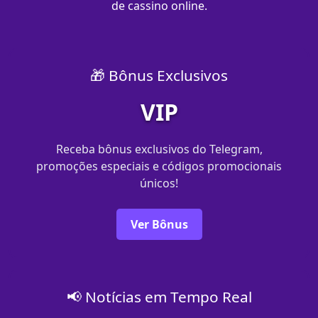
de cassino online.
🎁 Bônus Exclusivos
VIP
Receba bônus exclusivos do Telegram,
promoções especiais e códigos promocionais
únicos!
Ver Bônus
📢 Notícias em Tempo Real