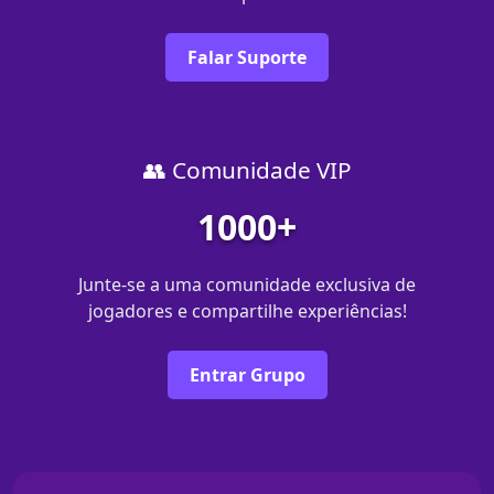
Falar Suporte
👥 Comunidade VIP
1000+
Junte-se a uma comunidade exclusiva de
jogadores e compartilhe experiências!
Entrar Grupo