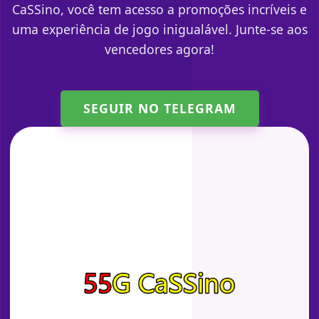
CaSSino, você tem acesso a promoções incríveis e
uma experiência de jogo inigualável. Junte-se aos
vencedores agora!
SEGUIR NO TELEGRAM