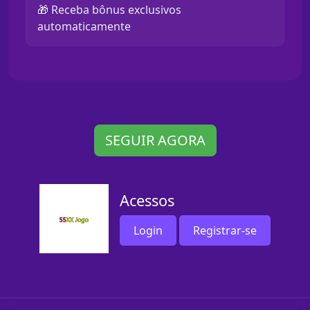
🎁 Receba bônus exclusivos
automaticamente
SEGUIR AGORA
Acessos
Login
Registrar-se