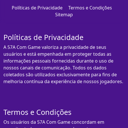
Políticas de Privacidade
Termos e Condições
Sitemap
Políticas de Privacidade
A 57A Com Game valoriza a privacidade de seus
usuários e está empenhada em proteger todas as
informações pessoais fornecidas durante o uso de
nossos canais de comunicação. Todos os dados
coletados são utilizados exclusivamente para fins de
melhoria contínua da experiência de nossos jogadores.
Termos e Condições
Os usuários da 57A Com Game concordam em