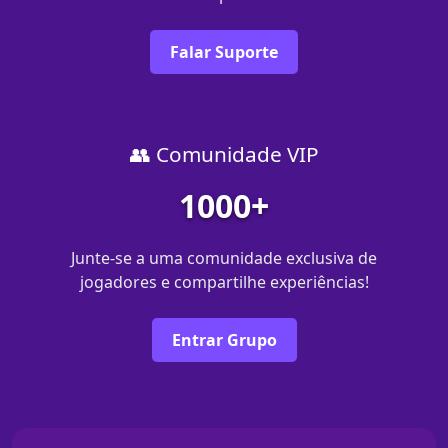
Falar Suporte
👥 Comunidade VIP
1000+
Junte-se a uma comunidade exclusiva de
jogadores e compartilhe experiências!
Entrar Grupo