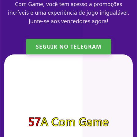
Com Game, você tem acesso a promoções
incríveis e uma experiência de jogo inigualável.
Junte-se aos vencedores agora!
SEGUIR NO TELEGRAM