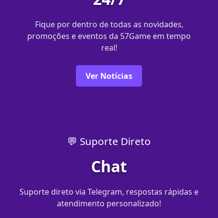
Fique por dentro de todas as novidades,
promoções e eventos da 57Game em tempo
real!
Ver Notícias
💬 Suporte Direto
Chat
Suporte direto via Telegram, respostas rápidas e
atendimento personalizado!