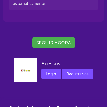
automaticamente
SEGUIR AGORA
Acessos
Login
Registrar-se