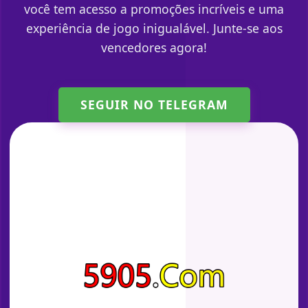
você tem acesso a promoções incríveis e uma
experiência de jogo inigualável. Junte-se aos
vencedores agora!
SEGUIR NO TELEGRAM