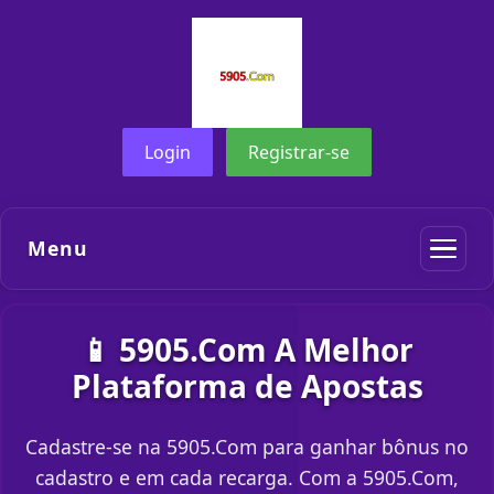
Login
Registrar-se
Menu
📱 5905.Com A Melhor
Plataforma de Apostas
Cadastre-se na 5905.Com para ganhar bônus no
cadastro e em cada recarga. Com a 5905.Com,