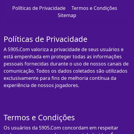
Políticas de Privacidade
Termos e Condições
Sitemap
Políticas de Privacidade
A 5905.Com valoriza a privacidade de seus usuários e
está empenhada em proteger todas as informações
pessoais fornecidas durante o uso de nossos canais de
comunicação. Todos os dados coletados são utilizados
exclusivamente para fins de melhoria contínua da
experiência de nossos jogadores.
Termos e Condições
Os usuários da 5905.Com concordam em respeitar