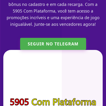
bônus no cadastro e em cada recarga. Com a
5905 Com Plataforma, você tem acesso a
promoções incríveis e uma experiência de jogo
inigualável. Junte-se aos vencedores agora!
SEGUIR NO TELEGRAM