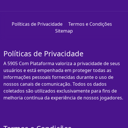
Políticas de Privacidade
Termos e Condições
Sitemap
Políticas de Privacidade
A 5905 Com Plataforma valoriza a privacidade de seus
usuários e está empenhada em proteger todas as
informações pessoais fornecidas durante o uso de
nossos canais de comunicação. Todos os dados
coletados são utilizados exclusivamente para fins de
melhoria contínua da experiência de nossos jogadores.