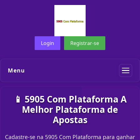
Login
Registrar-se
Menu
📱 5905 Com Plataforma A
Melhor Plataforma de
Apostas
Cadastre-se na 5905 Com Plataforma para ganhar