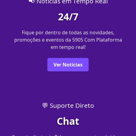
📢 Notícias em Tempo Real
24/7
Fique por dentro de todas as novidades,
promoções e eventos da 5905 Com Plataforma
em tempo real!
Ver Notícias
💬 Suporte Direto
Chat