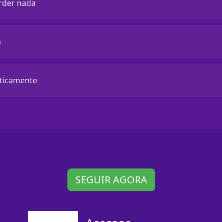
erder nada
a
aticamente
SEGUIR AGORA