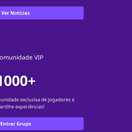
Ver Notícias
Comunidade VIP
1000+
unidade exclusiva de jogadores e
rtilhe experiências!
Entrar Grupo