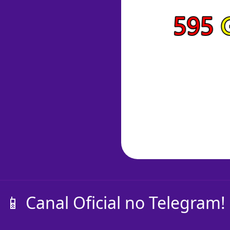
📱 Canal Oficial no Telegram!