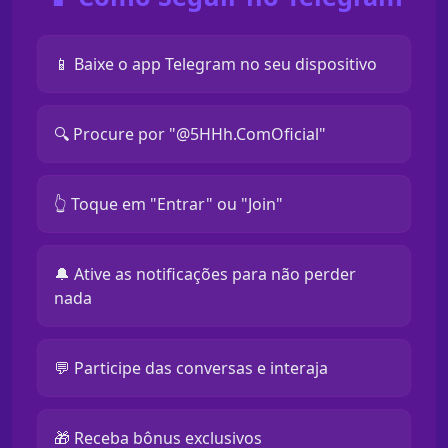
📱 Baixe o app Telegram no seu dispositivo
🔍 Procure por "@5HHh.ComOficial"
👆 Toque em "Entrar" ou "Join"
🔔 Ative as notificações para não perder
nada
💬 Participe das conversas e interaja
🎁 Receba bônus exclusivos