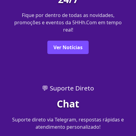
Fique por dentro de todas as novidades,
promoções e eventos da 5HHh.Com em tempo
real!
Ver Notícias
💬 Suporte Direto
Chat
Suporte direto via Telegram, respostas rápidas e
atendimento personalizado!