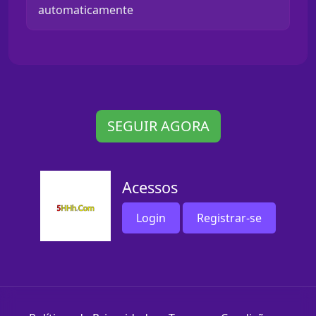
automaticamente
SEGUIR AGORA
Acessos
Login
Registrar-se