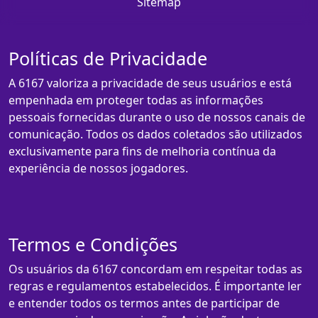
Sitemap
Políticas de Privacidade
A 6167 valoriza a privacidade de seus usuários e está
empenhada em proteger todas as informações
pessoais fornecidas durante o uso de nossos canais de
comunicação. Todos os dados coletados são utilizados
exclusivamente para fins de melhoria contínua da
experiência de nossos jogadores.
Termos e Condições
Os usuários da 6167 concordam em respeitar todas as
regras e regulamentos estabelecidos. É importante ler
e entender todos os termos antes de participar de