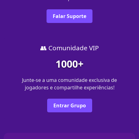
Falar Suporte
👥 Comunidade VIP
1000+
Junte-se a uma comunidade exclusiva de
jogadores e compartilhe experiências!
Entrar Grupo