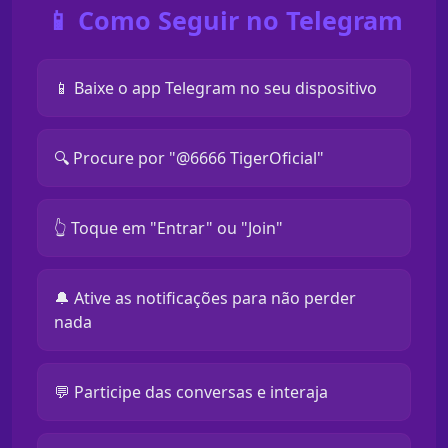
📱 Como Seguir no Telegram
📱 Baixe o app Telegram no seu dispositivo
🔍 Procure por "@6666 TigerOficial"
👆 Toque em "Entrar" ou "Join"
🔔 Ative as notificações para não perder
nada
💬 Participe das conversas e interaja