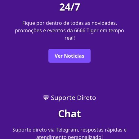
24/7
Fique por dentro de todas as novidades,
promoções e eventos da 6666 Tiger em tempo
real!
Ver Notícias
💬 Suporte Direto
Chat
Suporte direto via Telegram, respostas rápidas e
atendimento personalizado!