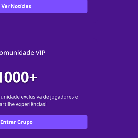
Ver Notícias
Comunidade VIP
1000+
unidade exclusiva de jogadores e
rtilhe experiências!
Entrar Grupo