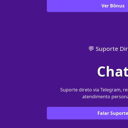
Ver Bônus
💬 Suporte Di
Cha
Suporte direto via Telegram, r
atendimento persona
Falar Suport