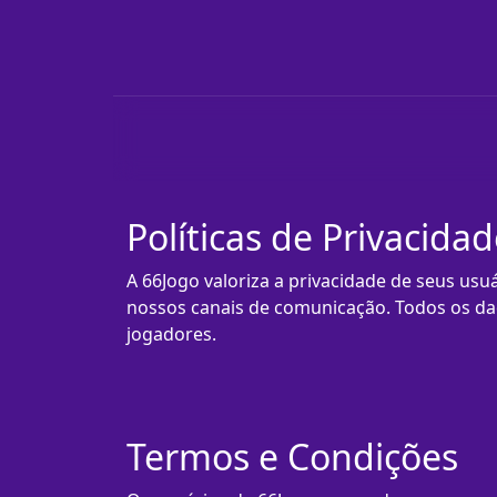
Políticas de Privacida
A 66Jogo valoriza a privacidade de seus us
nossos canais de comunicação. Todos os dad
jogadores.
Termos e Condições