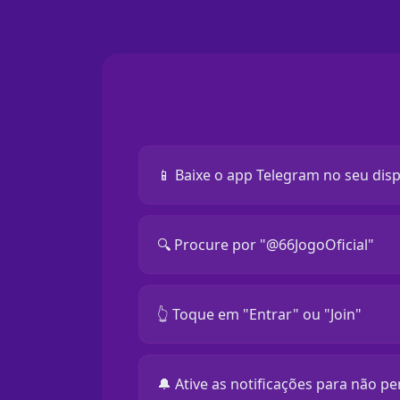
📱 Baixe o app Telegram no seu disp
🔍 Procure por "@66JogoOficial"
👆 Toque em "Entrar" ou "Join"
🔔 Ative as notificações para não p