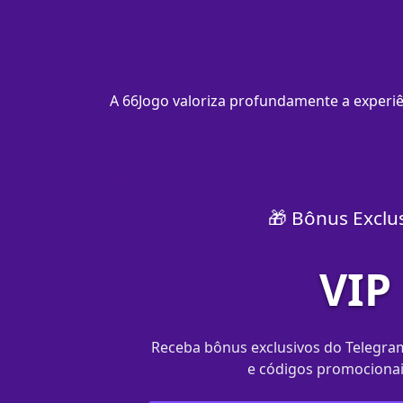
A 66Jogo valoriza profundamente a experiê
🎁 Bônus Exclu
VIP
Receba bônus exclusivos do Telegra
e códigos promocionai