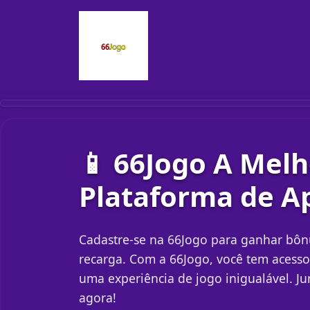
📱 66Jogo A Melh
Plataforma de A
Cadastre-se na 66Jogo para ganhar bôn
recarga. Com a 66Jogo, você tem acesso
uma experiência de jogo inigualável. J
agora!