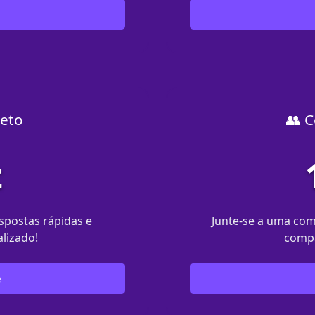
reto
👥 
t
espostas rápidas e
Junte-se a uma com
lizado!
compa
e