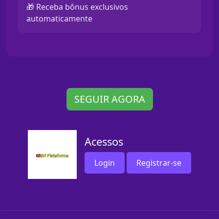
🎁 Receba bônus exclusivos
automaticamente
SEGUIR AGORA
Acessos
Login
Registrar-se