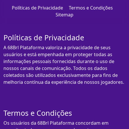
Políticas de Privacidade
Termos e Condições
Sitemap
Políticas de Privacidade
A 68Brl Plataforma valoriza a privacidade de seus
usuários e está empenhada em proteger todas as
informações pessoais fornecidas durante o uso de
nossos canais de comunicação. Todos os dados
coletados são utilizados exclusivamente para fins de
melhoria contínua da experiência de nossos jogadores.
Termos e Condições
Os usuários da 68Brl Plataforma concordam em