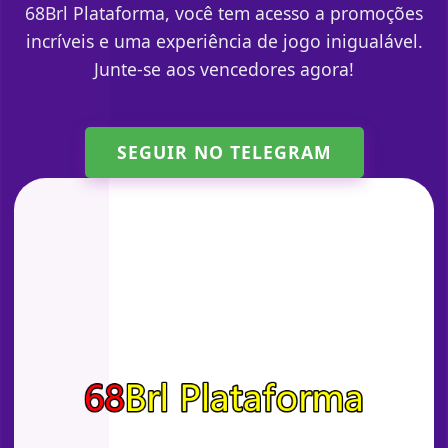
68Brl Plataforma, você tem acesso a promoções
incríveis e uma experiência de jogo inigualável.
Junte-se aos vencedores agora!
SEGUIR NO TELEGRAM