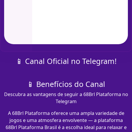
📱 Canal Oficial no Telegram!
📱 Benefícios do Canal
Descubra as vantagens de seguir a 68Brl Plataforma no
Telegram
A 68Brl Plataforma oferece uma ampla variedade de
jogos e uma atmosfera envolvente — a plataforma
68Brl Plataforma Brasil é a escolha ideal para relaxar e