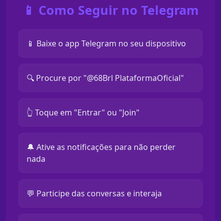
📱 Como Seguir no Telegram
📱 Baixe o app Telegram no seu dispositivo
🔍 Procure por "@68Brl PlataformaOficial"
👆 Toque em "Entrar" ou "Join"
🔔 Ative as notificações para não perder
nada
💬 Participe das conversas e interaja