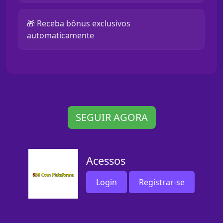
🎁 Receba bônus exclusivos
automaticamente
SEGUIR AGORA
Acessos
Login
Registrar-se