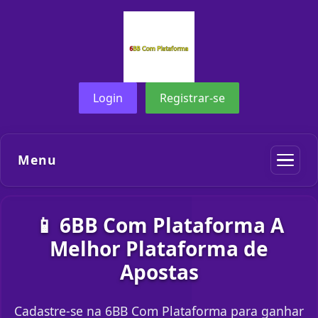
Login
Registrar-se
Menu
📱 6BB Com Plataforma A
Melhor Plataforma de
Apostas
Cadastre-se na 6BB Com Plataforma para ganhar