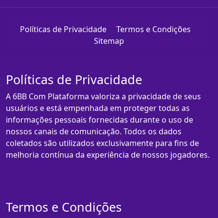
Políticas de Privacidade
Termos e Condições
Sitemap
Políticas de Privacidade
A 6BB Com Plataforma valoriza a privacidade de seus
usuários e está empenhada em proteger todas as
informações pessoais fornecidas durante o uso de
nossos canais de comunicação. Todos os dados
coletados são utilizados exclusivamente para fins de
melhoria contínua da experiência de nossos jogadores.
Termos e Condições