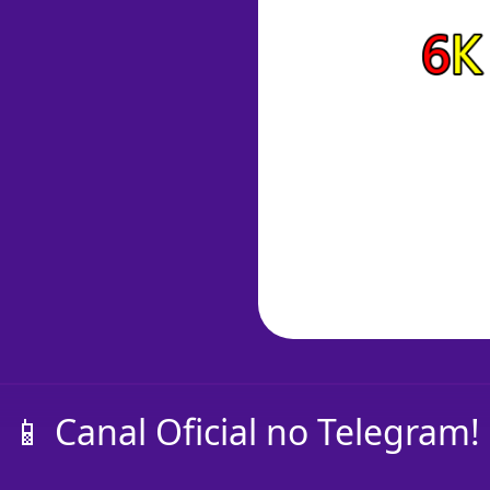
📱 Canal Oficial no Telegram!