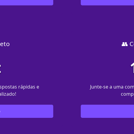
reto
👥 
t
espostas rápidas e
Junte-se a uma com
lizado!
compa
e