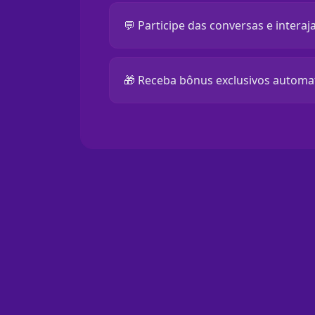
💬 Participe das conversas e interaj
🎁 Receba bônus exclusivos autom