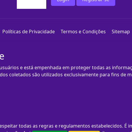
Políticas de Privacidade
Termos e Condições
Sitemap
de
s usuários e está empenhada em proteger todas as informa
os coletados são utilizados exclusivamente para fins de m
peitar todas as regras e regulamentos estabelecidos. É i