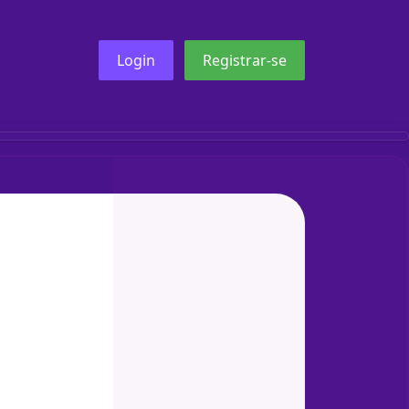
Login
Registrar-se