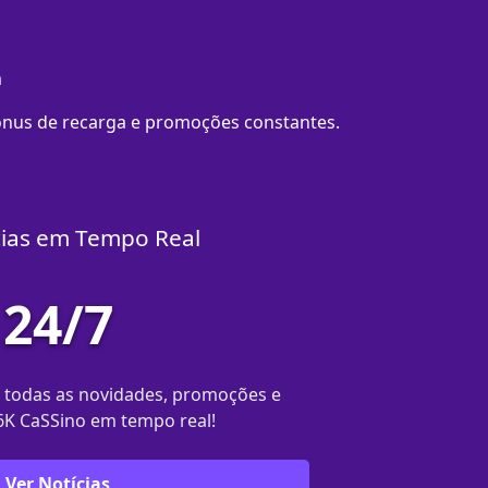
m
 bônus de recarga e promoções constantes.
cias em Tempo Real
24/7
e todas as novidades, promoções e
6K CaSSino em tempo real!
Ver Notícias