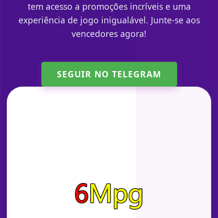
tem acesso a promoções incríveis e uma
experiência de jogo inigualável. Junte-se aos
vencedores agora!
SEGUIR NO TELEGRAM