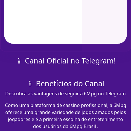
📱 Canal Oficial no Telegram!
📱 Benefícios do Canal
Descubra as vantagens de seguir a 6Mpg no Telegram
Como uma plataforma de cassino profissional, a 6Mpg
oferece uma grande variedade de jogos amados pelos
jogadores e é a primeira escolha de entretenimento
dos usuários da 6Mpg Brasil .