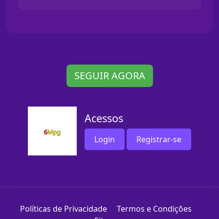
SEGUIR AGORA
Acessos
Login
Registrar-se
Políticas de Privacidade
Termos e Condições