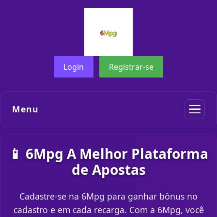
Login
Registrar-se
Menu
📱 6Mpg A Melhor Plataforma
de Apostas
Cadastre-se na 6Mpg para ganhar bônus no
cadastro e em cada recarga. Com a 6Mpg, você