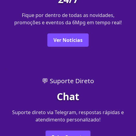
Fique por dentro de todas as novidades,
promoções e eventos da 6Mpg em tempo real!
Ver Notícias
💬 Suporte Direto
Chat
Suporte direto via Telegram, respostas rápidas e
atendimento personalizado!