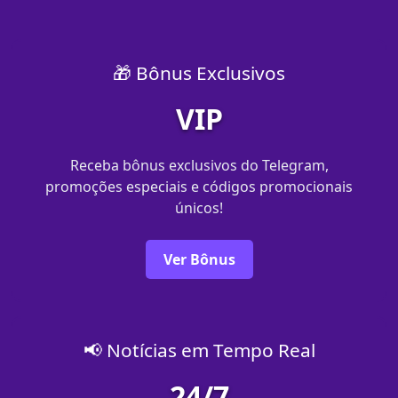
🎁 Bônus Exclusivos
VIP
Receba bônus exclusivos do Telegram,
promoções especiais e códigos promocionais
únicos!
Ver Bônus
📢 Notícias em Tempo Real
24/7