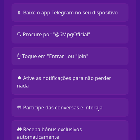
📱 Baixe o app Telegram no seu dispositivo
🔍 Procure por "@6MpgOficial"
👆 Toque em "Entrar" ou "Join"
🔔 Ative as notificações para não perder
nada
💬 Participe das conversas e interaja
🎁 Receba bônus exclusivos
automaticamente