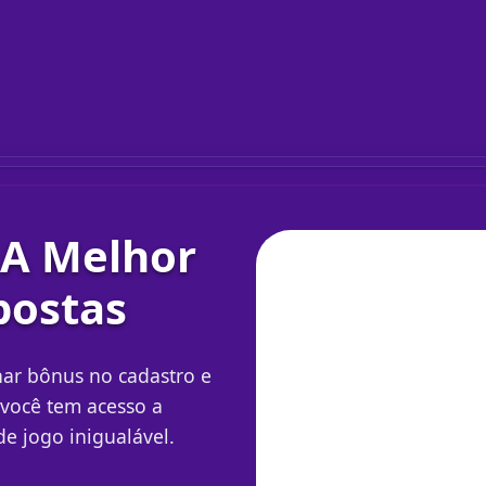
 A Melhor
postas
ar bônus no cadastro e
você tem acesso a
e jogo inigualável.