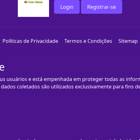
Login
Registrar-se
Políticas de Privacidade
Termos e Condições
Sitemap
de
eus usuários e está empenhada em proteger todas as infor
dados coletados são utilizados exclusivamente para fins d