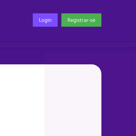
Login
Registrar-se