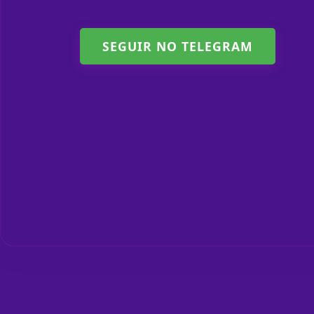
SEGUIR NO TELEGRAM