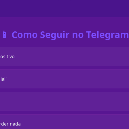
📱 Como Seguir no Telegram
ositivo
ial"
erder nada