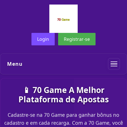
Login
Registrar-se
Menu
📱 70 Game A Melhor
Plataforma de Apostas
Cadastre-se na 70 Game para ganhar bônus no
cadastro e em cada recarga. Com a 70 Game, você