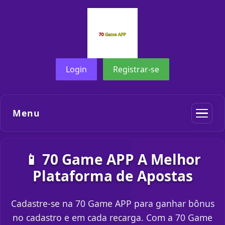
Login
Registrar-se
Menu
📱 70 Game APP A Melhor
Plataforma de Apostas
Cadastre-se na 70 Game APP para ganhar bônus
no cadastro e em cada recarga. Com a 70 Game