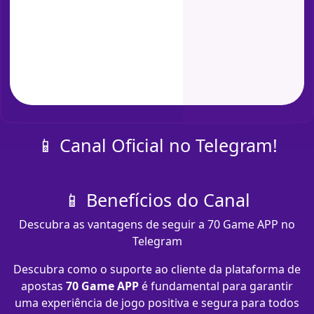
📱 Canal Oficial no Telegram!
📱 Benefícios do Canal
Descubra as vantagens de seguir a 70 Game APP no
Telegram
Descubra como o suporte ao cliente da plataforma de
apostas
70 Game APP
é fundamental para garantir
uma experiência de jogo positiva e segura para todos