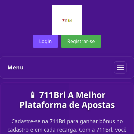
Login
Registrar-se
Menu
📱 711Brl A Melhor
Plataforma de Apostas
Cadastre-se na 711Brl para ganhar bônus no
cadastro e em cada recarga. Com a 711Brl, você