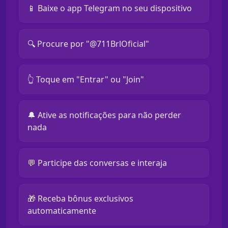
📱 Baixe o app Telegram no seu dispositivo
🔍 Procure por "@711BrlOficial"
👆 Toque em "Entrar" ou "Join"
🔔 Ative as notificações para não perder
nada
💬 Participe das conversas e interaja
🎁 Receba bônus exclusivos
automaticamente