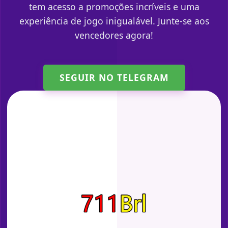
tem acesso a promoções incríveis e uma
experiência de jogo inigualável. Junte-se aos
vencedores agora!
SEGUIR NO TELEGRAM