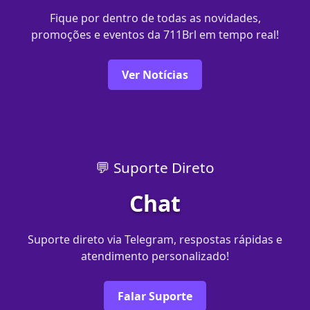
Fique por dentro de todas as novidades,
promoções e eventos da 711Brl em tempo real!
Ver Notícias
💬 Suporte Direto
Chat
Suporte direto via Telegram, respostas rápidas e
atendimento personalizado!
Falar Suporte