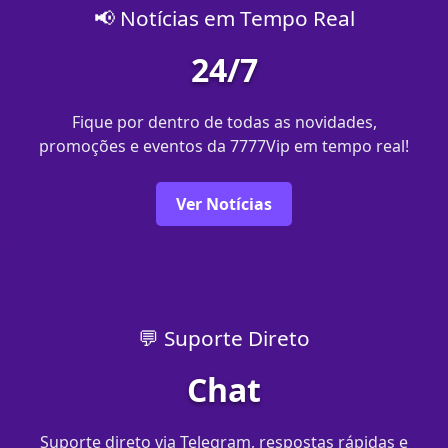
📢 Notícias em Tempo Real
24/7
Fique por dentro de todas as novidades,
promoções e eventos da 7777Vip em tempo real!
Ver Notícias
💬 Suporte Direto
Chat
Suporte direto via Telegram, respostas rápidas e