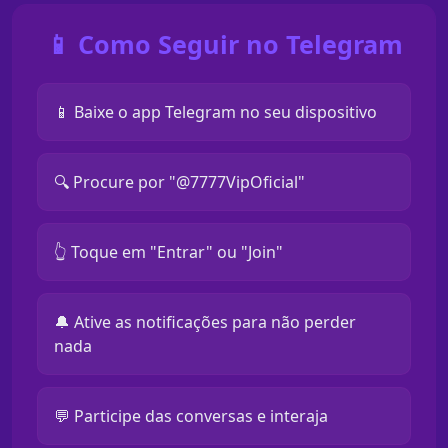
📱 Como Seguir no Telegram
📱 Baixe o app Telegram no seu dispositivo
🔍 Procure por "@7777VipOficial"
👆 Toque em "Entrar" ou "Join"
🔔 Ative as notificações para não perder
nada
💬 Participe das conversas e interaja