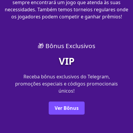
sempre encontrará um jogo que atenda às suas
necessidades. Também temos torneios regulares onde
os jogadores podem competir e ganhar prêmios!
🎁 Bônus Exclusivos
VIP
Receba bônus exclusivos do Telegram,
promoções especiais e códigos promocionais
únicos!
Ver Bônus