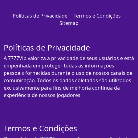
Políticas de Privacidade
Termos e Condições
Sitemap
Políticas de Privacidade
A 7777Vip valoriza a privacidade de seus usuários e está
empenhada em proteger todas as informações
pessoais fornecidas durante o uso de nossos canais de
comunicação. Todos os dados coletados são utilizados
exclusivamente para fins de melhoria contínua da
experiência de nossos jogadores.
Termos e Condições