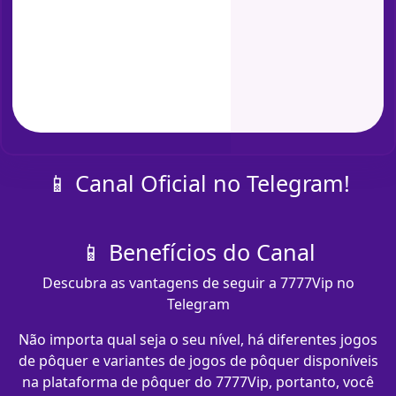
📱 Canal Oficial no Telegram!
📱 Benefícios do Canal
Descubra as vantagens de seguir a 7777Vip no
Telegram
Não importa qual seja o seu nível, há diferentes jogos
de pôquer e variantes de jogos de pôquer disponíveis
na plataforma de pôquer do 7777Vip, portanto, você