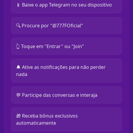
📱 Baixe o app Telegram no seu dispositivo
🔍 Procure por "@777FOficial"
👆 Toque em "Entrar" ou "Join"
🔔 Ative as notificações para não perder
nada
💬 Participe das conversas e interaja
🎁 Receba bônus exclusivos
automaticamente