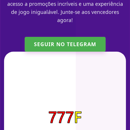
acesso a promoções incríveis e uma experiência
de jogo inigualável. Junte-se aos vencedores
agora!
SEGUIR NO TELEGRAM