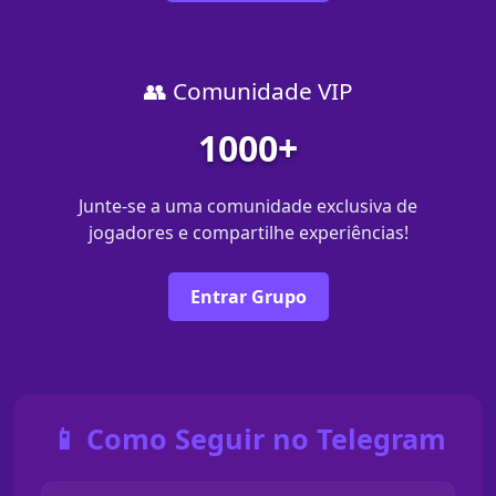
👥 Comunidade VIP
1000+
Junte-se a uma comunidade exclusiva de
jogadores e compartilhe experiências!
Entrar Grupo
📱 Como Seguir no Telegram