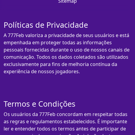
Sitemap
Políticas de Privacidade
A 777Feb valoriza a privacidade de seus usuários e está
empenhada em proteger todas as informações
pessoais fornecidas durante o uso de nossos canais de
comunicação. Todos os dados coletados são utilizados
exclusivamente para fins de melhoria contínua da
experiência de nossos jogadores.
Termos e Condições
Os usuários da 777Feb concordam em respeitar todas
as regras e regulamentos estabelecidos. É importante
ler e entender todos os termos antes de participar de