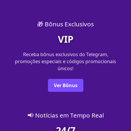
🎁 Bônus Exclusivos
VIP
Receba bônus exclusivos do Telegram,
promoções especiais e códigos promocionais
únicos!
Ver Bônus
📢 Notícias em Tempo Real
24/7