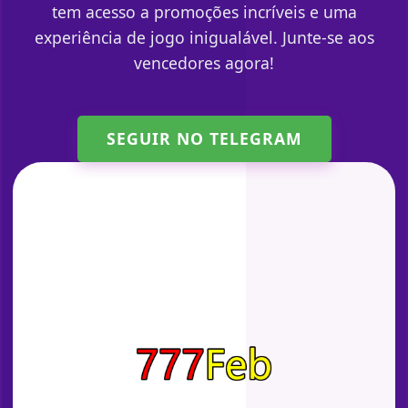
tem acesso a promoções incríveis e uma
experiência de jogo inigualável. Junte-se aos
vencedores agora!
SEGUIR NO TELEGRAM