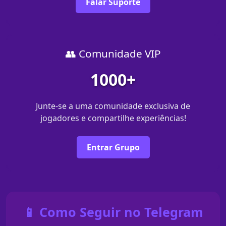
Falar Suporte
👥 Comunidade VIP
1000+
Junte-se a uma comunidade exclusiva de
jogadores e compartilhe experiências!
Entrar Grupo
📱 Como Seguir no Telegram