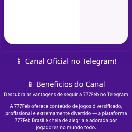
📱 Canal Oficial no Telegram!
📱 Benefícios do Canal
Descubra as vantagens de seguir a 777Feb no Telegram
A 777Feb oferece conteúdo de jogos diversificado,
profissional e extremamente divertido — a plataforma
777Feb Brasil é cheia de alegria e adorada por
jogadores no mundo todo.