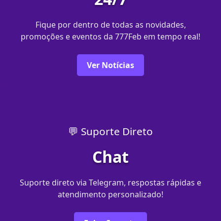
Fique por dentro de todas as novidades,
promoções e eventos da 777Feb em tempo real!
Ver Notícias
💬 Suporte Direto
Chat
Suporte direto via Telegram, respostas rápidas e
atendimento personalizado!