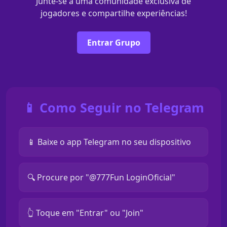
Junte-se a uma comunidade exclusiva de
jogadores e compartilhe experiências!
Entrar Grupo
📱 Como Seguir no Telegram
📱 Baixe o app Telegram no seu dispositivo
🔍 Procure por "@777Fun LoginOficial"
👆 Toque em "Entrar" ou "Join"