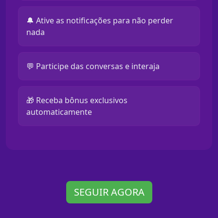
🔔 Ative as notificações para não perder
nada
💬 Participe das conversas e interaja
🎁 Receba bônus exclusivos
automaticamente
SEGUIR AGORA