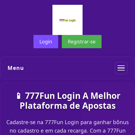
Login
Registrar-se
Menu
📱 777Fun Login A Melhor
Plataforma de Apostas
Cadastre-se na 777Fun Login para ganhar bônus
no cadastro e em cada recarga. Com a 777Fun