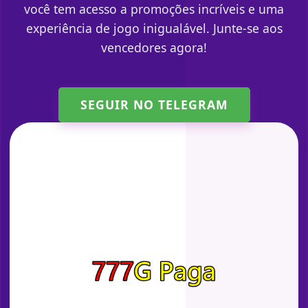
você tem acesso a promoções incríveis e uma
experiência de jogo inigualável. Junte-se aos
vencedores agora!
SEGUIR NO TELEGRAM