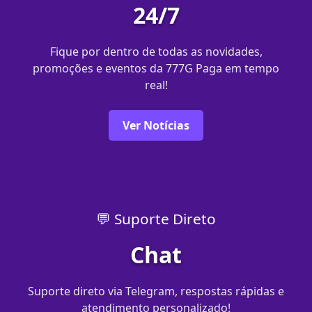
24/7
Fique por dentro de todas as novidades,
promoções e eventos da 777G Paga em tempo
real!
Ver Notícias
💬 Suporte Direto
Chat
Suporte direto via Telegram, respostas rápidas e
atendimento personalizado!