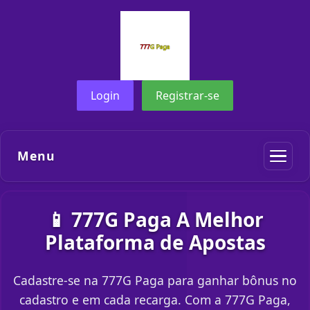
Login
Registrar-se
Menu
📱 777G Paga A Melhor
Plataforma de Apostas
Cadastre-se na 777G Paga para ganhar bônus no
cadastro e em cada recarga. Com a 777G Paga,