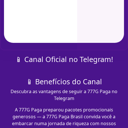
📱 Canal Oficial no Telegram!
📱 Benefícios do Canal
Descubra as vantagens de seguir a 777G Paga no
Telegram
A 777G Paga preparou pacotes promocionais
generosos — a 777G Paga Brasil convida você a
embarcar numa jornada de riqueza com nossos