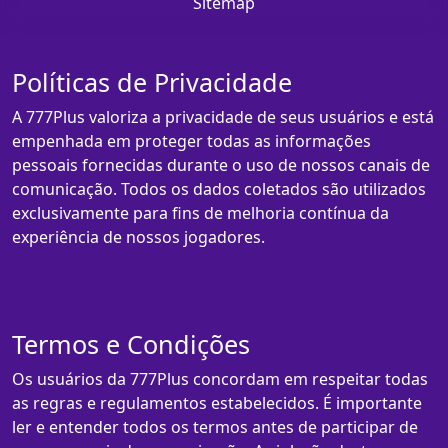
Sitemap
Políticas de Privacidade
A 777Plus valoriza a privacidade de seus usuários e está
empenhada em proteger todas as informações
pessoais fornecidas durante o uso de nossos canais de
comunicação. Todos os dados coletados são utilizados
exclusivamente para fins de melhoria contínua da
experiência de nossos jogadores.
Termos e Condições
Os usuários da 777Plus concordam em respeitar todas
as regras e regulamentos estabelecidos. É importante
ler e entender todos os termos antes de participar de