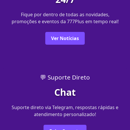
Fique por dentro de todas as novidades,
promoções e eventos da 777Plus em tempo real!
Ver Notícias
💬 Suporte Direto
Chat
Suporte direto via Telegram, respostas rápidas e
atendimento personalizado!