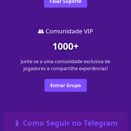
Falar Suporte
👥 Comunidade VIP
1000+
Junte-se a uma comunidade exclusiva de
jogadores e compartilhe experiências!
Entrar Grupo
📱 Como Seguir no Telegram