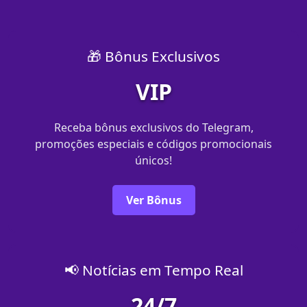
🎁 Bônus Exclusivos
VIP
Receba bônus exclusivos do Telegram,
promoções especiais e códigos promocionais
únicos!
Ver Bônus
📢 Notícias em Tempo Real
24/7