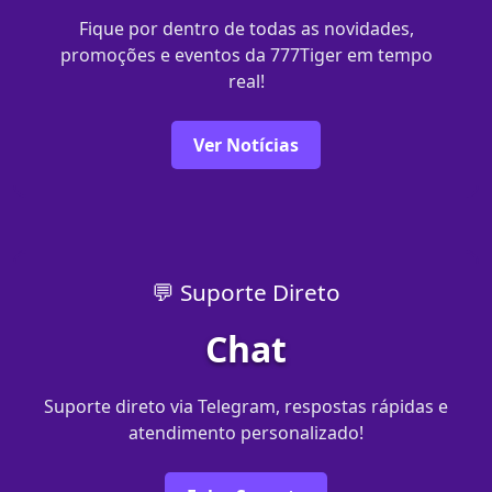
Fique por dentro de todas as novidades,
promoções e eventos da 777Tiger em tempo
real!
Ver Notícias
💬 Suporte Direto
Chat
Suporte direto via Telegram, respostas rápidas e
atendimento personalizado!