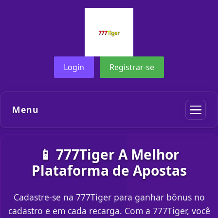
Login
Registrar-se
Menu
📱 777Tiger A Melhor
Plataforma de Apostas
Cadastre-se na 777Tiger para ganhar bônus no
cadastro e em cada recarga. Com a 777Tiger, você