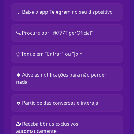
📱 Baixe o app Telegram no seu dispositivo
🔍 Procure por "@777TigerOficial"
👆 Toque em "Entrar" ou "Join"
🔔 Ative as notificações para não perder
nada
💬 Participe das conversas e interaja
🎁 Receba bônus exclusivos
automaticamente