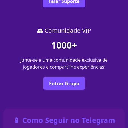
Falar Suporte
👥 Comunidade VIP
1000+
Junte-se a uma comunidade exclusiva de
jogadores e compartilhe experiências!
Entrar Grupo
📱 Como Seguir no Telegram