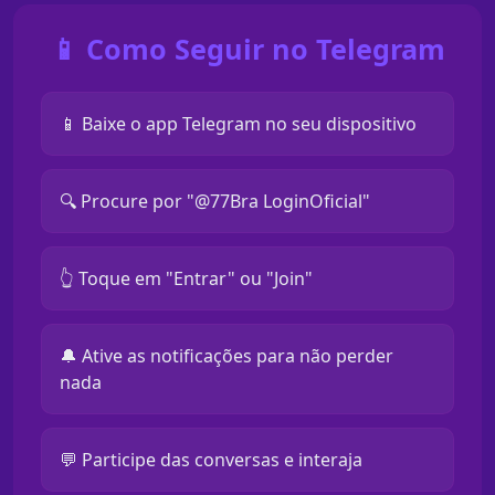
📱 Como Seguir no Telegram
📱 Baixe o app Telegram no seu dispositivo
🔍 Procure por "@77Bra LoginOficial"
👆 Toque em "Entrar" ou "Join"
🔔 Ative as notificações para não perder
nada
💬 Participe das conversas e interaja