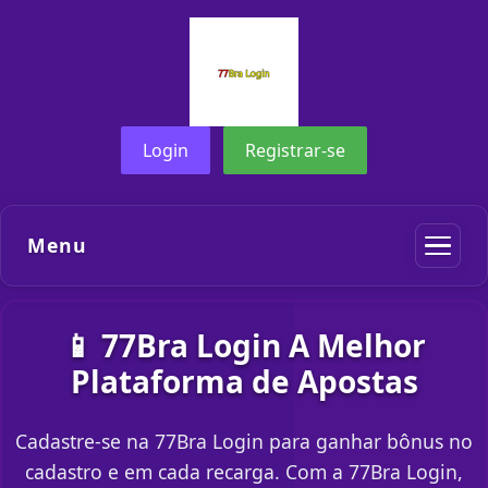
Login
Registrar-se
Menu
📱 77Bra Login A Melhor
Plataforma de Apostas
Cadastre-se na 77Bra Login para ganhar bônus no
cadastro e em cada recarga. Com a 77Bra Login,