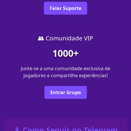
Falar Suporte
👥 Comunidade VIP
1000+
Junte-se a uma comunidade exclusiva de
jogadores e compartilhe experiências!
Entrar Grupo
📱 Como Seguir no Telegram