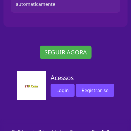
automaticamente
SEGUIR AGORA
Acessos
Login
Registrar-se