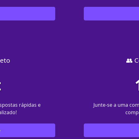
reto
👥 
t
espostas rápidas e
Junte-se a uma com
lizado!
compa
e