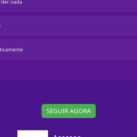
erder nada
a
aticamente
SEGUIR AGORA