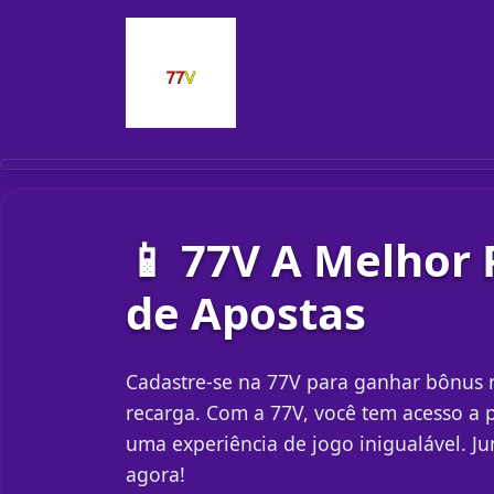
📱 77V A Melhor
de Apostas
Cadastre-se na 77V para ganhar bônus 
recarga. Com a 77V, você tem acesso a 
uma experiência de jogo inigualável. J
agora!