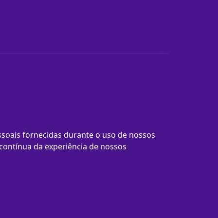
ssoais fornecidas durante o uso de nossos
 contínua da experiência de nossos