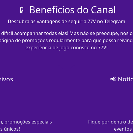
📱 Benefícios do Canal
Descubra as vantagens de seguir a 77V no Telegram
difícil acompanhar todas elas! Mas não se preocupe, nós
a página de promoções regularmente para que possa reivind
experiência de jogo conosco no 77V!
sivos
📢 Notí
m, promoções especiais
Fique por dentro d
s únicos!
eventos