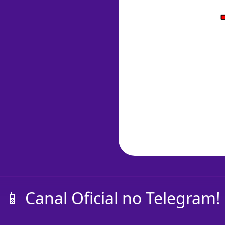
📱 Canal Oficial no Telegram!