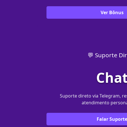
Ver Bônus
💬 Suporte Di
Cha
Suporte direto via Telegram, r
atendimento persona
Falar Suport