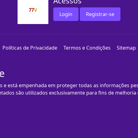
Acessos
Login
Registrar-se
Políticas de Privacidade
Termos e Condições
Sitemap
de
ios e está empenhada em proteger todas as informações pe
tados são utilizados exclusivamente para fins de melhoria