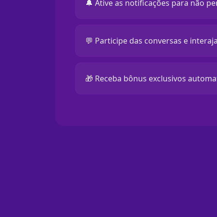
🔔 Ative as notificações para não p
💬 Participe das conversas e interaj
🎁 Receba bônus exclusivos autom